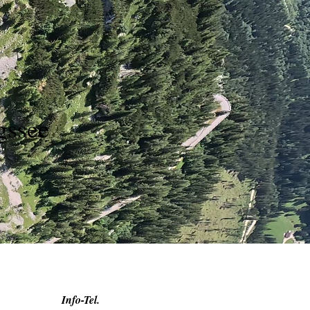
enner Königssee
Info-Tel.