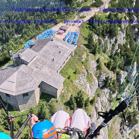
Tandemfliegen Berchtesgaden Abenteuer
Erlebnis Berchtesg
eise / Gutschein / Onlinekauf
Persönlich / Partner / Fotogalerie / Ko