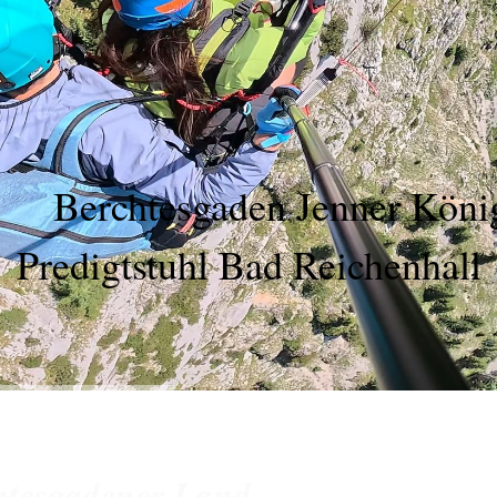
Berchtesgaden J
Predigtstuhl Bad Reichenhall
htesgadener Land